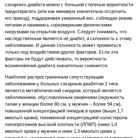
сахарного диабета можно с большой степенью вероятности
предотвратить (или как минимум значительно отсрочить
его приход), поддерживая умеренный вес, соблюдая режим
питания и занимаясь соразмерными физическими
нагрузками на открытом воздухе. Следует понимать, что
наследственным является не диабет, а склонность к этому
заболеванию. И данная склонность может проявиться
только под воздействием других факторов. Если эти
факторы не будут действовать, то вероятность
возникновения диабета значительно снижается.
Наиболее распространенным сопутствующим
заболеванием у больных сахарным диабетом 2 типа
является метаболический синдром, который является
заболеванием, обусловленным ожирением (окружность
талии у женщин более 80 см, у мужчин – более 94 см),
повышенной концентрацией липидов в крови (выше 1,7
ммоль/л крови), пониженной концентрацией холестерола
липопротеинов высокой плотности (ЛПВП) (ниже 1,0
ммоль/л крови у мужчин и ниже 1,3 ммоль/л крови у
женщин) и, как правило, повышенным кровяным давлением