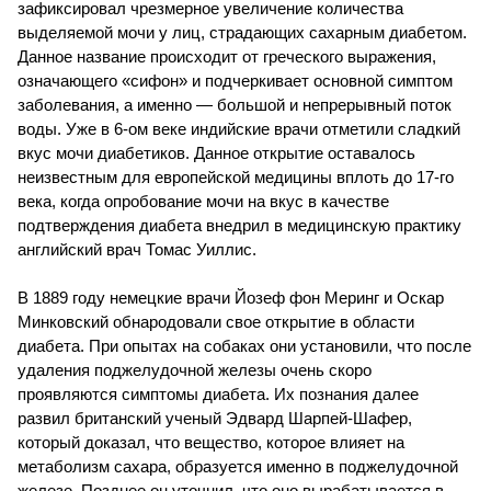
зафиксировал чрезмерное увеличение количества
выделяемой мочи у лиц, страдающих сахарным диабетом.
Данное название происходит от греческого выражения,
означающего «сифон» и подчеркивает основной симптом
заболевания, а именно — большой и непрерывный поток
воды. Уже в 6-ом веке индийские врачи отметили сладкий
вкус мочи диабетиков. Данное открытие оставалось
неизвестным для европейской медицины вплоть до 17-го
века, когда опробование мочи на вкус в качестве
подтверждения диабета внедрил в медицинскую практику
английский врач Томас Уиллис.
В 1889 году немецкие врачи Йозеф фон Меринг и Оскар
Минковский обнародовали свое открытие в области
диабета. При опытах на собаках они установили, что после
удаления поджелудочной железы очень скоро
проявляются симптомы диабета. Их познания далее
развил британский ученый Эдвард Шарпей-Шафер,
который доказал, что вещество, которое влияет на
метаболизм сахара, образуется именно в поджелудочной
железе. Позднее он уточнил, что оно вырабатывается в