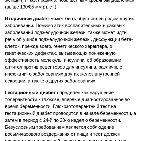
(выше 130/85 мм рт. ст.).
Вторичный диабет
может быть обусловлен рядом других
заболеваний. Помимо этих воспалительных и раковых
заболеваний поджелудочной железы также может идти
речь об ушибе поджелудочной железы, дисфункции бета-
клеток, прежде всего, генетического характера, о
генетических дефектах, вызывающих пониженную
эффективность молекулы инсулина, об образовании
антител против рецепторов для инсулина, различные
инфекции, о заболеваниях других желез внутренней
секреции, а также о других заболеваниях.
Гестационный диабет
определен как нарушение
толерантности к глюкозе, впервые диагностированное во
время беременности. Глюкозотолерантный тест на
гестационный диабет проводится в начале беременности, а
затем в период с 24-й по 28-ю неделю беременности.
Безусловным требованием является соблюдение
восьмичасового воздержания от пищи и тест должен
проводиться на венозной крови (ни в коем случае не на