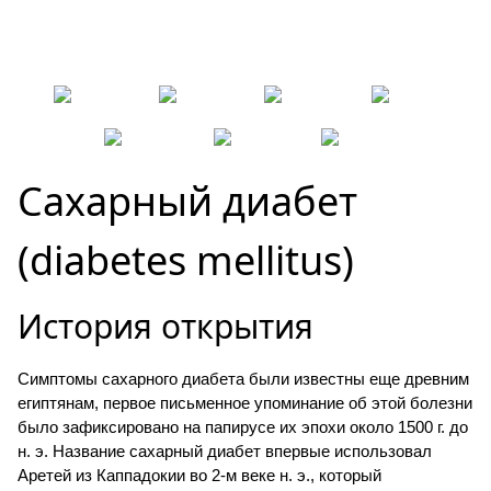
More than a sweetener...
CZ
SK
EN
ES
RU
DE
FR
Сахарный диабет
(diabetes mellitus)
История открытия
Симптомы сахарного диабета были известны еще древним
египтянам, первое письменное упоминание об этой болезни
было зафиксировано на папирусе их эпохи около 1500 г. до
н. э. Название сахарный диабет впервые использовал
Аретей из Каппадокии во 2-м веке н. э., который