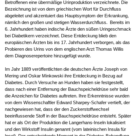
Betroffenen eine übermäßige Urinproduktion verzeichnete. Die
Bezeichnung ist von dem griechischen Wort für Durchfluss
abgeleitet und akzentuiert das Hauptsymptom der Erkrankung,
nämlich den großen und stetigen Wasserdurchfluss. Bereits im
6. Jahrhundert haben indische Ärzte den süßen Uringeschmack
bei Diabetikern verzeichnet. Diese Entdeckung blieb den
europäischen Ärzten bis ins 17. Jahrhundert verborgen, als das
Probieren des Urins von dem englischen Arzt Thomas Willis
dem Diagnoserepertoire hinzugefügt wurde.
Im Jahr 1889 veröffentlichten die deutschen Ärzte Joseph von
Mering und Oskar Minkowski ihre Entdeckung in Bezug auf
Diabetes. Durch Versuche an Hunden haben sie festgestellt,
dass nach einer Entfernung der Bauchspeicheldrüse sehr bald
die Anzeichen für Diabetes auftreten. Ihre Erkenntnisse wurden
von dem Wissenschaftler Edward Sharpey-Schafer vertieft, der
nachgewiesen hat, dass der den Zuckerstoffwechsel
beeinflussende Stoff in der Bauchspeicheldrüse entsteht. Später
hat er als Ort der Produktion die Langerhans-Inseln lokalisiert
und den Wirkstoff Insulin genannt (vom lateinischen Insula für
Insel). Der entscheidende Moment in der Diabetes-Behandlung