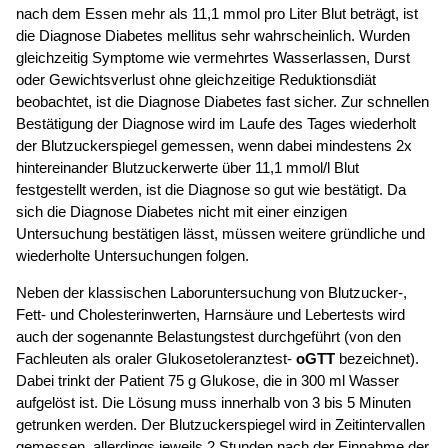
nach dem Essen mehr als 11,1 mmol pro Liter Blut beträgt, ist
die Diagnose Diabetes mellitus sehr wahrscheinlich. Wurden
gleichzeitig Symptome wie vermehrtes Wasserlassen, Durst
oder Gewichtsverlust ohne gleichzeitige Reduktionsdiät
beobachtet, ist die Diagnose Diabetes fast sicher. Zur schnellen
Bestätigung der Diagnose wird im Laufe des Tages wiederholt
der Blutzuckerspiegel gemessen, wenn dabei mindestens 2x
hintereinander Blutzuckerwerte über 11,1 mmol/l Blut
festgestellt werden, ist die Diagnose so gut wie bestätigt. Da
sich die Diagnose Diabetes nicht mit einer einzigen
Untersuchung bestätigen lässt, müssen weitere gründliche und
wiederholte Untersuchungen folgen.
Neben der klassischen Laboruntersuchung von Blutzucker-,
Fett- und Cholesterinwerten, Harnsäure und Lebertests wird
auch der sogenannte Belastungstest durchgeführt (von den
Fachleuten als oraler Glukosetoleranztest-
oGTT
bezeichnet).
Dabei trinkt der Patient 75 g Glukose, die in 300 ml Wasser
aufgelöst ist. Die Lösung muss innerhalb von 3 bis 5 Minuten
getrunken werden. Der Blutzuckerspiegel wird in Zeitintervallen
gemessen, allerdings jeweils 2 Stunden nach der Einnahme der