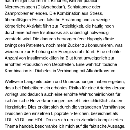
nach einigen Jahren mit Blindheit, Beinamputation,
Nierenversagen (Dialysebedarf), Schlafapnoe oder
Zahnproblemen enden. Die Kombination aus Stress,
übermäßigem Essen, falsche Ernährung und zu wenige
körperliche Aktivität führt zur Fettleibigkeit, die häufig noch
durch eine höhere Insulindosis als unbedingt notwendig
verstärkt wird. Die dadurch hervorgerufene Hypoglykämie
zwingt den Patienten, noch mehr Zucker zu konsumieren, was
wiederum zur Erhöhung der Energiezufuhr führt. Eine erhöhte
Anzahl von Insulinmolekülen im Blut führt unweigerlich zur
erhöhten Produktion von Depotfetten. Eine wahrlich tödliche
Kombination ist Diabetes in Verbindung mit Alkoholkonsum.
Weltweite Langzeitstudien und Untersuchungen haben ergeben,
dass bei Diabetikern ein erhöhtes Risiko für eine Arteriosklerose
vorliegt und dadurch auch eine erhöhte Wahrscheinlichkeit für
ischämische Herzerkrankungen besteht, einschließlich akutem
Herzinfarkt. Dies erklärt sich durch die veränderten Verhältnisse
zwischen den einzelnen Lipoprotein-Teilchen, bezeichnet als
LDL, VLDL und HDL. Da es sich um ein ziemlich kompliziertes
Thema handelt, beschränke ich mich auf die faktische Aussage,