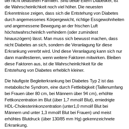
bei nicht belasteten Familien. Sind beide Eltern Diabetiker, ist
die Wahrscheinlichkeit noch viel höher. Die neuesten
Erkenntnisse zeigen, dass sich die Entstehung von Diabetes
durch angemessenes Körpergewicht, richtige Essgewohnheiten
und angemessene Bewegung an der frischen Luft
höchstwahrscheinlich verhindern (oder zumindest
hinauszögern) lässt. Man muss sich bewusst machen, dass
nicht Diabetes an sich, sondern die Veranlagung für diese
Erkrankung vererbt wird. Und diese Veranlagung kann sich nur
dann manifestieren, wenn weitere Faktoren mitwirken. Bleiben
diese Faktoren aus, ist die Wahrscheinlichkeit für die
Entstehung von Diabetes erheblich kleiner.
Die häufigste Begleiterkrankung bei Diabetes Typ 2 ist das
metabolische Syndrom, eine durch Fettleibigkeit (Taillenumfang
bei Frauen über 80 cm, bei Männern über 94 cm), erhöhte
Fettkonzentration im Blut (über 1,7 mmol/l Blut), erniedrigte
HDL-Cholesterinkonzentration (unter1,0 mmol/l Blut bei
Männern und unter 1,3 mmol/l Blut bei Frauen) und meist
erhöhtes Blutdruck (über 130/85 mm Hg) gekennzeichnete
Erkrankung.