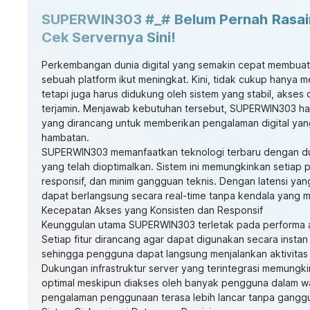
SUPERWIN303 #_# Belum Pernah Rasain
Cek Servernya Sini!
Perkembangan dunia digital yang semakin cepat membua
sebuah platform ikut meningkat. Kini, tidak cukup hanya 
tetapi juga harus didukung oleh sistem yang stabil, akse
terjamin. Menjawab kebutuhan tersebut, SUPERWIN303 ha
yang dirancang untuk memberikan pengalaman digital yang
hambatan.
SUPERWIN303
memanfaatkan teknologi terbaru dengan duk
yang telah dioptimalkan. Sistem ini memungkinkan setiap p
responsif, dan minim gangguan teknis. Dengan latensi yan
dapat berlangsung secara real-time tanpa kendala yan
Kecepatan Akses yang Konsisten dan Responsif
Keunggulan utama SUPERWIN303 terletak pada performa a
Setiap fitur dirancang agar dapat digunakan secara instan
sehingga pengguna dapat langsung menjalankan aktivitas 
Dukungan infrastruktur server yang terintegrasi memungki
optimal meskipun diakses oleh banyak pengguna dalam w
pengalaman penggunaan terasa lebih lancar tanpa gangg