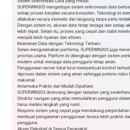
Sistem Sinkronisasi Data yang Presisi
SUPERWIN303 mengadopsi sistem sinkronisasi data berbas
setiap proses berjalan secara konsisten. Teknologi ini 
dilakukan secara otomatis dan langsung tanpa perlu tind
Dengan sistem ini, akurasi data tetap terjaga dan setiap a
lebih tepat. Selain itu, proses yang cepat dan stabil m
menjadi lebih nyaman dan efisien.
Keamanan Data dengan Teknologi Terbaru
Selain mengutamakan performa, SUPERWIN303 juga men
prioritas utama. Platform ini dilengkapi dengan sistem per
modern untuk menjaga data pengguna tetap aman.
Penggunaan server lokal turut memperkuat kontrol terhada
diproses dalam sistem yang aman sehingga potensi risiko
maksimal.
Antarmuka Praktis dan Mudah Dipahami
SUPERWIN303 dirancang dengan tampilan yang sederhana 
Struktur navigasi yang jelas memudahkan pengguna dalam
harus melalui langkah yang rumit.
Respons sistem yang cepat juga mendukung perpindahan an
membuat pengalaman penggunaan terasa lebih praktis d
pengguna.
Akses Fleksibel di Semua Perangkat